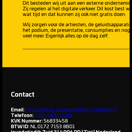
Dit besteden wij uit aan een externe ondernemin
Zij regelen al het digitale verkeer. Dit kost best we
wat tijd en dat kunnen zij ook niet gratis doen.
Wij zorgen voor de artiesten, de geluidsapparatu
het podium, de presentatie, consumpties en nog
veel meer. Eigenlijk alles op de dag zelf.
Contact
Email:
minicamping-tussendedijken-tiel@live.nl
Telefoon:
+316 4831 2486
KVK Nummer:
56833458
BTW ID:
NL 0172 7153 8B01