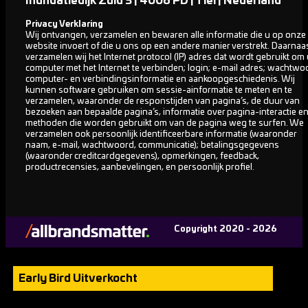
Inundatiedijk Zuid 3 | 4006 PD | Tiel | Nederland
Privacy Verklaring
Wij ontvangen, verzamelen en bewaren alle informatie die u op onze
website invoert of die u ons op een andere manier verstrekt. Daarnaa
verzamelen wij het Internet protocol (IP) adres dat wordt gebruikt om
computer met het Internet te verbinden; login; e-mail adres; wachtwo
computer- en verbindingsinformatie en aankoopgeschiedenis. Wij
kunnen software gebruiken om sessie-ainformatie te meten en te
verzamelen, waaronder de responstijden van pagina’s, de duur van
bezoeken aan bepaalde pagina’s, informatie over pagina-interactie e
methoden die worden gebruikt om van de pagina weg te surfen. We
verzamelen ook persoonlijk identificeerbare informatie (waaronder
naam, e-mail, wachtwoord, communicatie); betalingsgegevens
(waaronder creditcardgegevens), opmerkingen, feedback,
productrecensies, aanbevelingen, en persoonlijk profiel.
Copyright 2020 - 2026
Early Bird Uitverkocht