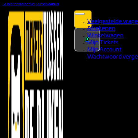
Ga naar hoofdinhoud
Ga naar voettekst
Veelgestelde vrag
Afrekenen
Winkelwagen
0
Mijn Tickets
Mijn Account
Wachtwoord verge