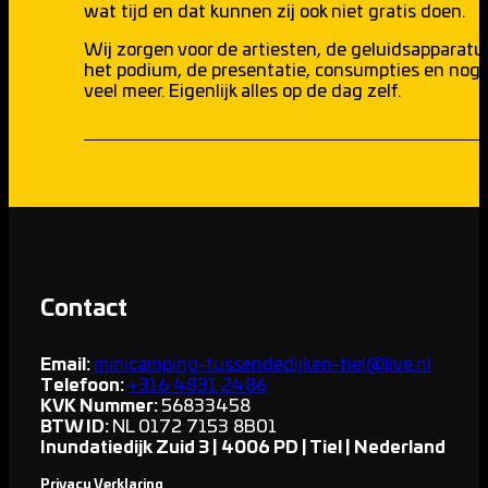
wat tijd en dat kunnen zij ook niet gratis doen.
Wij zorgen voor de artiesten, de geluidsapparatu
het podium, de presentatie, consumpties en nog
veel meer. Eigenlijk alles op de dag zelf.
Contact
Email:
minicamping-tussendedijken-tiel@live.nl
Telefoon:
+316 4831 2486
KVK Nummer:
56833458
BTW ID:
NL 0172 7153 8B01
Inundatiedijk Zuid 3 | 4006 PD | Tiel | Nederland
Privacy Verklaring