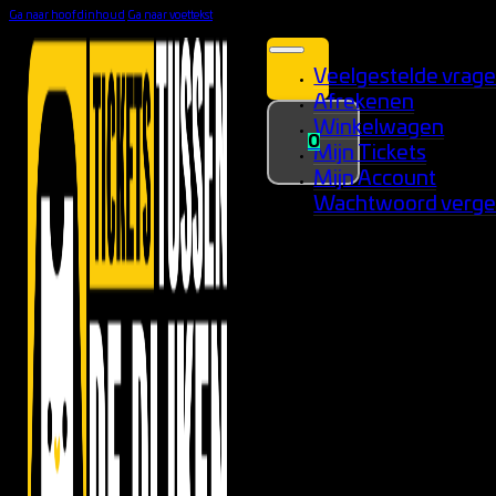
Ga naar hoofdinhoud
Ga naar voettekst
Veelgestelde vrag
Afrekenen
Winkelwagen
0
Mijn Tickets
Mijn Account
Wachtwoord verge